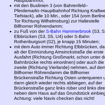
Hauptbahnhof;
mit den Buslinien 3 (von Bahrenfeld–
Pferdemarkt–Hauptbahnhof Richtung Kraftw
Tiefstack), alle 10 Min., oder 154 (vom Berlin
Tor Richtung Wilhelmsburg) zur Haltestelle
Billhorner Röhrendamm;
zu Fuß von der
S-Bahn Hammerbrook
(S3, S
Elbbrücken (S3, S5, U4) oder S-Bahn
Rothenburgsort (S2), je knapp 15 Minuten;
mit dem Auto immer Richtung Elbbrücken, d
ab der Einmündung Amsinckstraße die erste
Ausfahrt (Richtung Großmarkt, schon unter d
Bahnbrücke rechts einordnen) oder auch die
zweite (Richtung Vierlande) nehmen, auf de
Billhorner Röhrendamm die Billhorner
Brückenstraße Richtung Osten unterqueren 
dann gleich wieder rechts abbiegen, auf der
Brückenstraße ganz links rüber und links dire
neben dem Haus auf das Grundstück einbie
Achtung: viele Navis checken das nicht!